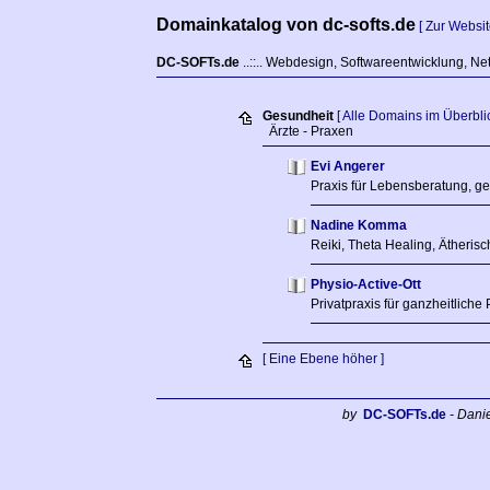
Domainkatalog von dc-softs.de
[ Zur Websit
DC-SOFTs.de
..::.. Webdesign, Softwareentwicklung, Ne
Gesundheit
[ Alle Domains im Überblic
Ärzte - Praxen
Evi Angerer
Praxis für Lebensberatung, g
Nadine Komma
Reiki, Theta Healing, Ätheri
Physio-Active-Ott
Privatpraxis für ganzheitliche
[ Eine Ebene höher ]
by
DC-SOFTs.de
- Dani