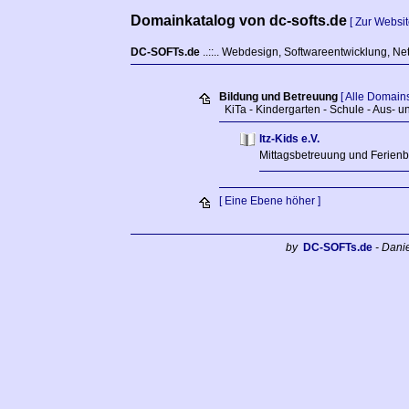
Domainkatalog von dc-softs.de
[ Zur Websit
DC-SOFTs.de
..::.. Webdesign, Softwareentwicklung, Ne
Bildung und Betreuung
[ Alle Domains
KiTa - Kindergarten - Schule - Aus- u
Itz-Kids e.V.
Mittagsbetreuung und Ferienbe
[ Eine Ebene höher ]
by
DC-SOFTs.de
- Dani